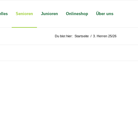
lles
Senioren
Junioren
Onlineshop
Über uns
Du bist hier:
Startseite
/
3. Herren 25/26